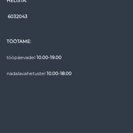
HELISTA:
r
u
6032043
u
m
T
a
TÖÖTAME:
b
a
tööpäevadel
10.00-19.00
s
a
nädalavahetustel
10.00-18.00
l
u
s
,
A
i
r
o
k