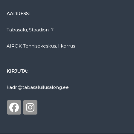
t
AADRESS:
e
n
n
Tabasalu, Staadioni 7
i
s
AIROK Tennisekeskus, I korrus
e
k
e
KIRJUTA:
s
k
u
kadri@tabasaluilusalong.ee
s
e
s