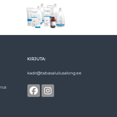
KIRJUTA:
kadri@tabasaluilusalong.ee
rrus