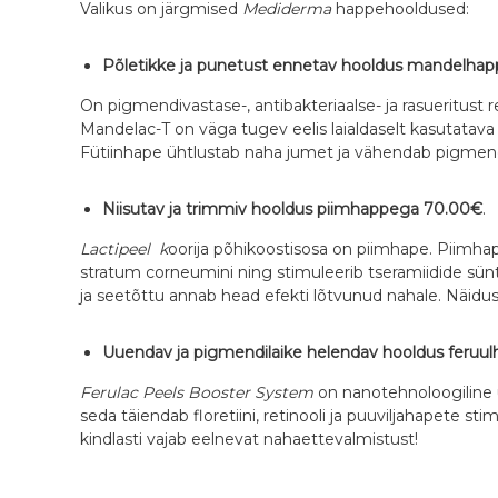
Valikus on järgmised
Mediderma
happehooldused:
Põletikke ja punetust ennetav hooldus mandelha
On pigmendivastase-, antibakteriaalse- ja rasueritust 
Mandelac-T on väga tugev eelis laialdaselt kasutatav
Fütiinhape ühtlustab naha jumet ja vähendab pigmend
Niisutav ja trimmiv hooldus piimhappega 70.00€
.
Lactipeel k
oorija põhikoostisosa on piimhape. Piimha
stratum corneumini ning stimuleerib tseramiidide sün
ja seetõttu annab head efekti lõtvunud nahale. Näidu
Uuendav ja pigmendilaike helendav hooldus feruu
Ferulac Peels Booster System
on nanotehnoloogiline
seda täiendab floretiini, retinooli ja puuviljahapete
kindlasti vajab eelnevat nahaettevalmistust!