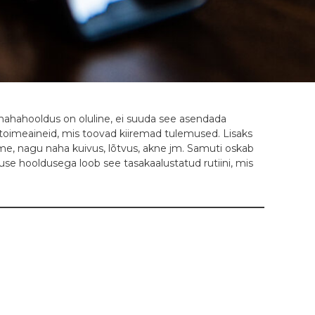
ne nahahooldus on oluline, ei suuda see asendada
 toimeaineid, mis toovad kiiremad tulemused. Lisaks
e, nagu naha kuivus, lõtvus, akne jm. Samuti oskab
use hooldusega loob see tasakaalustatud rutiini, mis