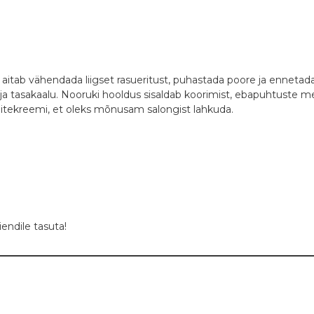
 aitab vähendada liigset rasueritust, puhastada poore ja ennet
ja tasakaalu. Nooruki hooldus sisaldab koorimist, ebapuhtuste meha
eitekreemi, et oleks mõnusam salongist lahkuda.
iendile tasuta!