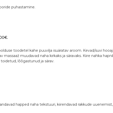
pooride puhastamine.
00€.
olduse toodetel kahe puuvilja isuäratav aroom. Kevad/suvi hooajalin
av massaaž muudavad naha kirkaks ja säravaks. Kiire nahka hapni
toidetud, lõõgastunud ja särav.
andavad happed naha tekstuuri, kiirendavad rakkude uuenemist,