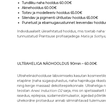
k
Tundliku naha hooldus 60.00€
t
Aknehooldus 60.00€
e
Toitev ja modelleeriv hooldus 65.00€
n
Silendav ja pigmenti ühtlustav hooldus 65.00€
Punetust ja ebamugavustunnet leevendav hooldu
n
i
Individuaalselt ülesehitatud hooldus, mis toetab nah
s
tunnustatud Prantsuse profisarjadega
Matis
ja
Sothys
e
k
e
s
k
ULTRAHELIGA NÄOHOOLDUS 90min – 60.00€
.
u
s
Ultrahelinäohoolduse läbiviimiseks kasutan kosmeetili
e
etapiline (naha sügavpuhastus, naha hapnikuga rikast
s
ning kerge massaaž dekolteepiirkonnale. Ultraheliga
teostan
Anesi Induction O2
sarja, mis on spetsiaalsel
rasedus, epilepsia, südamestimulaator, ägedad põletiku
ühekordne protseduur annab silmnähtavad tulemuse