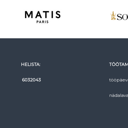
HELISTA:
TÖÖTAM
6032043
tööpäev
nädalav