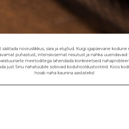
et säilitada nooruslikkus, sära ja elujõud. Kuigi igapäevane kodu
avamat puhastust, intensiivsemat niisutust ja nahka uuendavaid
 aparatuursete meetoditega lahendada konkreetseid nahaprobleem
ada just Sinu nahatüübile sobivaid koduhooldustooteid. Koos kod
hoiab naha kaunina aastateks!