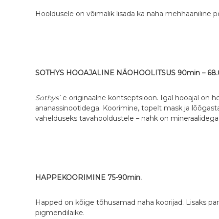
Hooldusele on võimalik lisada ka naha mehhaaniline 
SOTHYS HOOAJALINE NÄOHOOLITSUS 90min – 68.
Sothys
`e originaalne kontseptsioon. Igal hooajal on ho
ananassinootidega. Koorimine, topelt mask ja lõõgast
vahelduseks tavahooldustele – nahk on mineraalidega 
HAPPEKOORIMINE 75-90min.
Happed on kõige tõhusamad naha koorijad. Lisaks par
pigmendilaike.