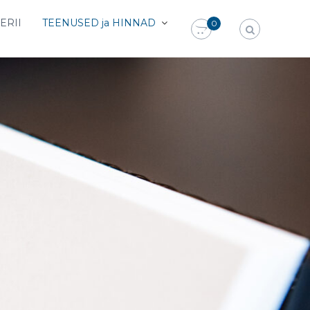
ERII
TEENUSED ja HINNAD
0