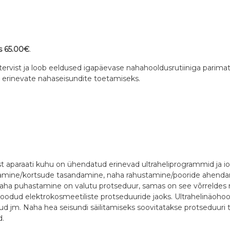
s 65.00€
.
a tervist ja loob eeldused igapäevase nahahooldusrutiiniga pari
, erinevate nahaseisundite toetamiseks.
st aparaati kuhu on ühendatud erinevad ultraheliprogrammid ja io
amine/kortsude tasandamine, naha rahustamine/pooride ahendamin
 naha puhastamine on valutu protseduur, samas on see võrreldes
t loodud elektrokosmeetiliste protseduuride jaoks. Ultrahelinäoh
d jm. Naha hea seisundi säilitamiseks soovitatakse protseduuri t
d.