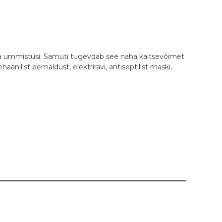
ada ummistusi. Samuti tugevdab see naha kaitsevõimet
anilist eemaldust, elektriravi, antiseptilist maski,