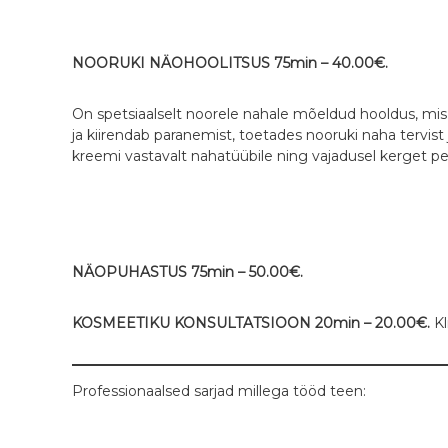
NOORUKI NÄOHOOLITSUS 75min – 40.00€.
On spetsiaalselt noorele nahale mõeldud hooldus, mis
ja kiirendab paranemist, toetades nooruki naha tervist 
kreemi vastavalt nahatüübile ning vajadusel kerget p
NÄOPUHASTUS 75min – 50.00€.
KOSMEETIKU KONSULTATSIOON 20min – 20.00€.
Kl
Professionaalsed sarjad millega tööd teen: