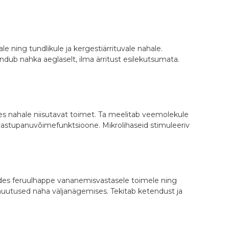
e ning tundlikule ja kergestiärrituvale nahale.
dub nahka aeglaselt, ilma ärritust esilekutsumata.
es nahale niisutavat toimet. Ta meelitab veemolekule
vastupanuvõimefunktsioone. Mikrolihaseid stimuleeriv
des feruulhappe vananemisvastasele toimele ning
d muutused naha väljanägemises. Tekitab ketendust ja