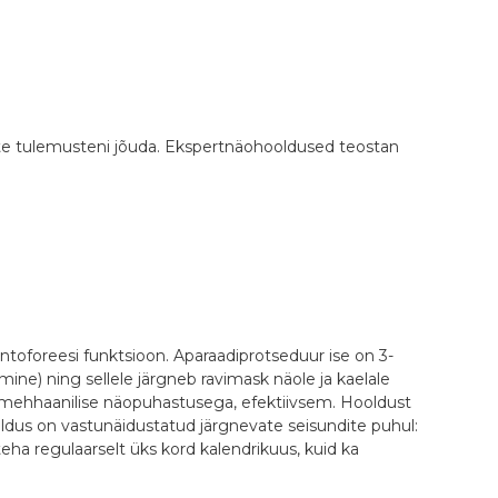
mate tulemusteni jõuda. Ekspertnäohooldused teostan
ntoforeesi funktsioon. Aparaadiprotseduur ise on 3-
e) ning sellele järgneb ravimask näole ja kaelale
 mehhaanilise näopuhastusega, efektiivsem. Hooldust
ooldus on vastunäidustatud järgnevate seisundite puhul:
eha regulaarselt üks kord kalendrikuus, kuid ka