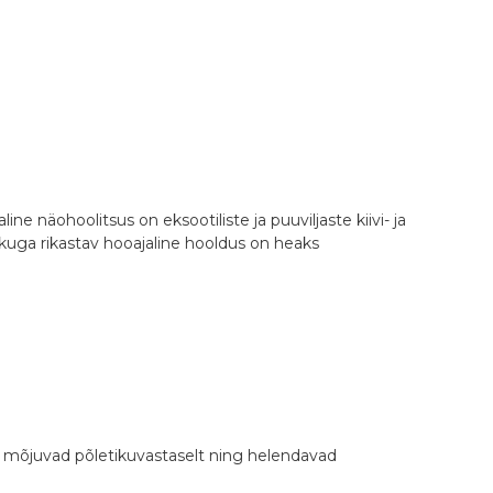
e näohoolitsus on eksootiliste ja puuviljaste kiivi- ja
kuga rikastav hooajaline hooldus on heaks
 mõjuvad põletikuvastaselt ning helendavad