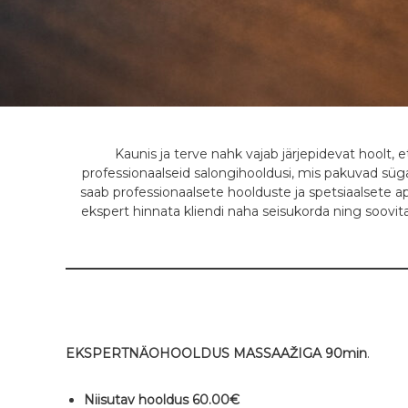
r
u
u
m
T
a
b
Kaunis ja terve nahk vajab järjepidevat hoolt, 
a
professionaalseid salongihooldusi, mis pakuvad süg
s
saab professionaalsete hoolduste ja spetsiaalsete
ekspert hinnata kliendi naha seisukorda ning soovit
a
l
u
s
,
A
i
EKSPERTNÄOHOOLDUS MASSAAŽIGA 90min
.
r
o
Niisutav hooldus 60.00€