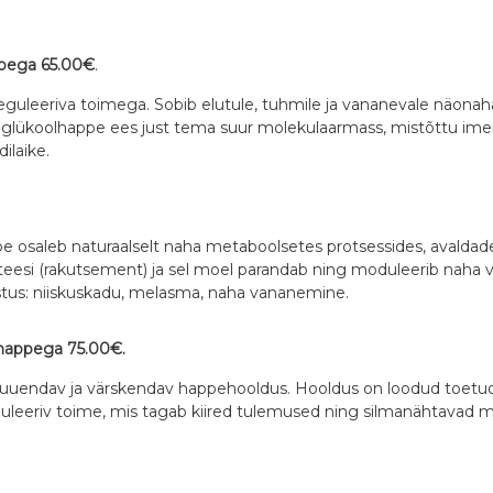
ppega 65.00€
.
reguleeriva toimega. Sobib elutule, tuhmile ja vananevale näonahal
a glükoolhappe ees just tema suur molekulaarmass, mistõttu imen
ilaike.
pe osaleb naturaalselt naha metaboolsetes protsessides, avaldad
teesi (rakutsement) ja sel moel parandab ning moduleerib naha 
stus: niiskuskadu, melasma, naha vananemine.
lhappega 75.00€.
 uuendav ja värskendav happehooldus. Hooldus on loodud toetu
 stimuleeriv toime, mis tagab kiired tulemused ning silmanähtava